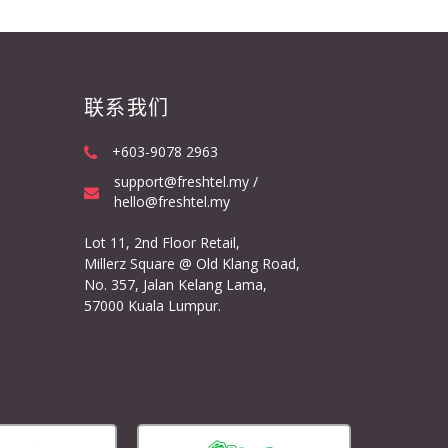
联系我们
+603-9078 2963
support@freshtel.my /
hello@freshtel.my
Lot 11, 2nd Floor Retail,
Millerz Square @ Old Klang Road,
No. 357, Jalan Kelang Lama,
57000 Kuala Lumpur.